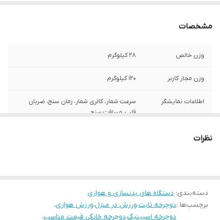
مشخصات
وزن خالص
28 کیلوگرم
وزن مجاز کاربر
120 کیلوگرم
اطلاعات نمایشگر
سرعت شمار، کالری شمار، زمان سنج، ضربان
قلب، مسافت سنج
صندلی قابل تنظیم
دارد
نظرات
تنظیم ارتفاع
دارد
سختی پدال
8درجه مگنتی
دسته‌بندی
:
دستگاه های بدنسازی و هوازی
برچسب‌ها :
دوچرخه ثابت
،
ورزش در منزل
،
ورزش هوازی
،
دوچرخه اسپینیگ
،
دوچرخه خانگی قیمت مناسب
،