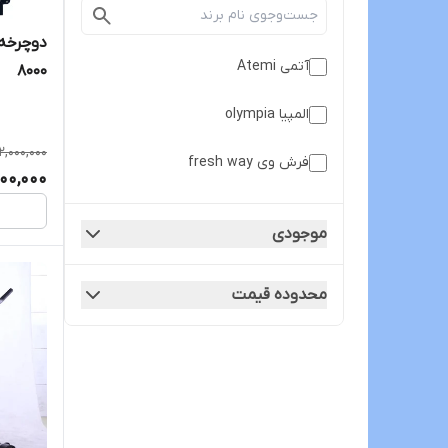
آتمی Atemi
8000
المپیا olympia
2,000,000
فرش وی fresh way
000,000
موجودی
محدوده قیمت