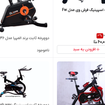
دوچرخه اسپینیگ فرش وی مدل Fw
3
%
6
دوچرخه ثابت برند المپیا مدل 846
60,
افزودن به سبد
ناموجود