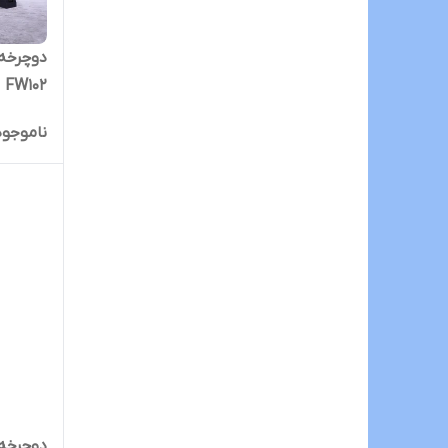
دوچرخه
FW102
ناموجود
دوچرخه ث