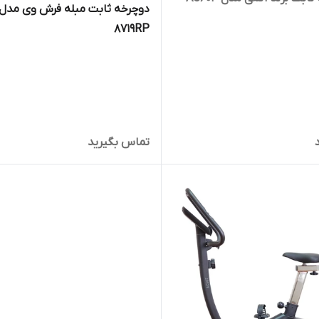
دوچرخه ثابت مبله فرش وی مدل
8719RP
تماس بگیرید