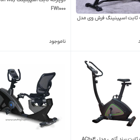
دوچرخه ثابت اسپینینگ 
FW1000
 ثابت اسپینینگ فرش وی مدل
ناموجود
ابت برند آتمی مدل AC604