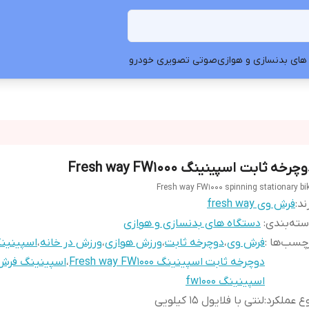
های بدنسازی و هوازی
صوتی تصویری خودرو
چرخه ثابت اسپینینگ Fresh way FW1000
Fresh way FW1000 spinning stationary bi
ند:
فرش وی fresh way
ته‌بندی
:
دستگاه های بدنسازی و هوازی
چسب‌ها :
فرش وی
،
دوچرخه ثابت
،
ورزش هوازی
،
ورزش در خانه
،
اسپینین
دوچرخه ثابت اسپینینگ Fresh way FW1000
،
اسپینینگ فرش وی
اسپینینگ fw1000
ع عملکرد
:
لنتی با فلایول ۱۵ کیلویی