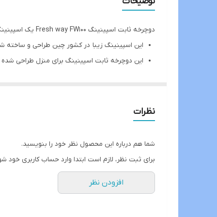
توضیحات
تنظیم زین
دوچرخه ثابت اسپینینگ Fresh way FW100 یک اسپینینگ با طراحی زیبا است که ورزش دوچرخه سواری را شبیه سازی می کند و گزینه مناسبی برای چربی سوزی و تناسب اندام است.
وزن
این اسپینینگ زیبا در کشور چین طراحی و ساخته ش
این دوچرخه ثابت اسپینینگ برای منزل طراحی شده 
عملکرد این اسپینینگ به صورت لنتی است و برای انج
دسته های این دوچرخه اسپینینگ نیز قابل تنظیم اس
کمک فنری که در زیر زین تعبیه شده و مانند ضرب
نظرات
این دوچرخه دارای چرخ آسان رو جهت جا به جایی و حمل
و تحمل وزن آن تا ۹۵ الی ۱۰۰ کیلو بصورت نرمال میباشد
شما هم درباره این محصول نظر خود را بنویسید.
خرید
اسپینینگ۱۰۰۲فرش_وی
از وبسایت دیجی کالا هم ام
برای ثبت نظر، لازم است ابتدا وارد حساب کاربری خود شو
افزودن نظر