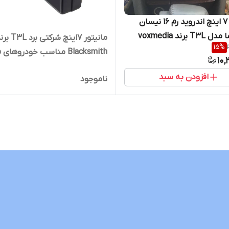
مانیتور 7 اینچ اندروید رم 16 نیسان
 برند voxmedia
مانیتور 7اینچ شرکتی برد 
15
%
Blacksmith مناسب خودروهای 
10,
قاب دربازار
افزودن به سبد
ناموجود