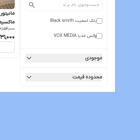
بلک اسمیت Black smith
ماکسیما مدل T3L
12,154,000
وکس مدیا VOX MEDIA
231,000
موجودی
محدوده قیمت