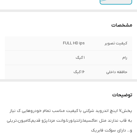
مشخصات
کیفیت تصویر
FULL HD ips
رام
1 گیگ
حافظه داخلی
16 گیگ
بلوتوث
دارد
توضیحات
GPS
دارد آنلاین و آفلاین
پخش7 اینچ اندروید شرکتی با کیفیت مناسب تمام خودروهایی ک نیاز
WiFi
دارد
به قاب ندارند مثل :ماکسیما،زانتیا،ورنا،وانت مزدا،پژو قدیم،کامیون،تریلی
رادیو
دارد
و... دارای سوکت فابریک