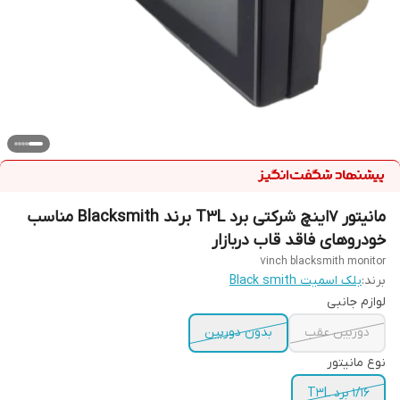
مانیتور 7اینچ شرکتی برد T3L برند Blacksmith مناسب
خودروهای فاقد قاب دربازار
7inch blacksmith monitor
برند:
بلک اسمیت Black smith
لوازم جانبی
دوربین عقب
بدون دوربین
نوع مانیتور
۱/۱۶ برد T3L