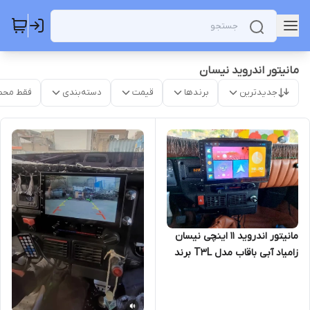
مانیتور اندروید نیسان
جدیدترین
برندها
قیمت
دسته‌بندی
فقط محص
مانیتور اندروید ۱۱ اینچی نیسان
زامیاد آبی باقاب مدل T3L برند
مدیاتک