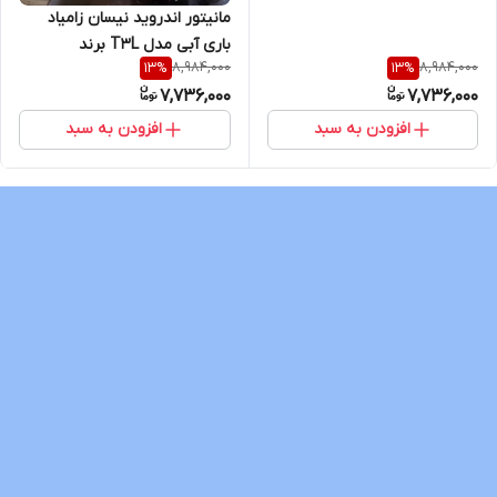
مانیتور اندروید نیسان زامیاد
باری آبی مدل T3L برند
8,984,000
8,984,000
13
%
13
%
Voxmedia
7,736,000
7,736,000
افزودن به سبد
افزودن به سبد