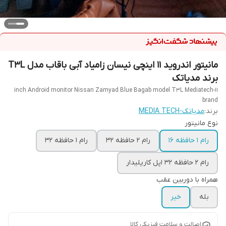
مانیتور اندروید ۱۱ اینچی نیسان زامیاد آبی باقاب مدل T3L
برند مدیاتک
11-inch Android monitor Nissan Zamyad Blue Bagab model T3L Mediatech
brand
برند:
مدیاتک-MEDIA TECH
نوع مانیتور
رام ۱ حافظه ۱۶
رام ۲ حافظه ۳۲
رام ۱ حافظه ۳۲
رام ۲ حافظه ۳۲ اپل کارپلیدار
همراه با دوربین عقب
بله
خیر
اصالت و سلامت فیزیکی کالا