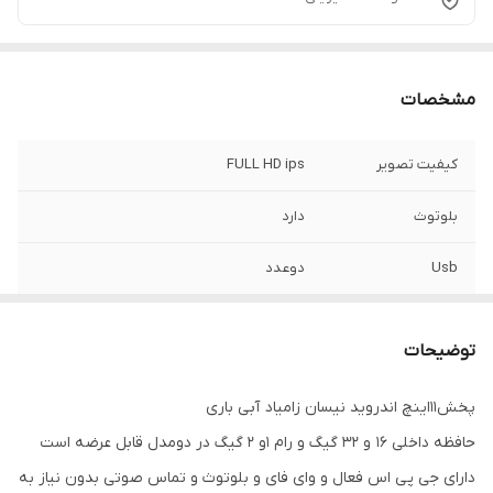
مشخصات
کیفیت تصویر
FULL HD ips
بلوتوث
دارد
Usb
دوعدد
GPS
دارد
توضیحات
اقلام همراه کالا
قاب دست ساز آماده+سوکت فابریک و پک سیم
کشی کامل+ آنتن GPS+دو عدد پورت USB
پخش11اینچ اندروید نیسان زامیاد آبی باری
حافظه داخلی 16 و 32 گیگ و رام 1و 2 گیگ در دومدل قابل عرضه است
رام
1 و یا 2 گیگ
دارای جی پی اس فعال و وای فای و بلوتوث و تماس صوتی بدون نیاز به