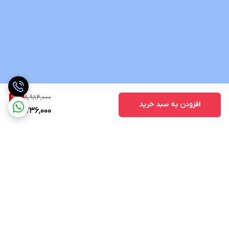
8,984,000
13
%
افزودن به سبد خرید
7,736,000
برگشت به بالا