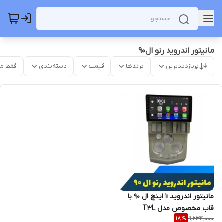
مانیتور اندروید رنو ال۹۰
پربازدیدترین
برندها
قیمت
دسته‌بندی
فقط م
مانیتور اندروید 11 اینچ ال 90 با
قاب مخصوص مدل T3L
9,234,000
18
%