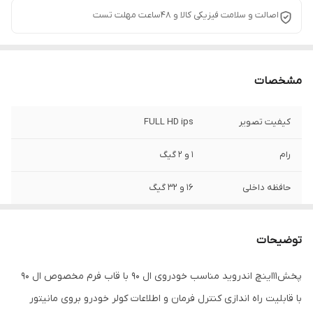
اصالت و سلامت فیزیکی کالا و 48ساعت مهلت تست
مشخصات
کیفیت تصویر
FULL HD ips
رام
1 و 2 گیگ
حافظه داخلی
16 و 32 گیگ
اقلام همراه کالا
قاب فرم مخصوص ال 90 + سوکت فابریک برق
و کابل آرسی + آنتن Gps
توضیحات
پخش11اینچ اندروید مناسب خودروی ال 90 با قاب فرم مخصوص ال 90
با قابلیت راه اندازی کنترل فرمان و اطلاعات کولر خودرو بروی مانیتور