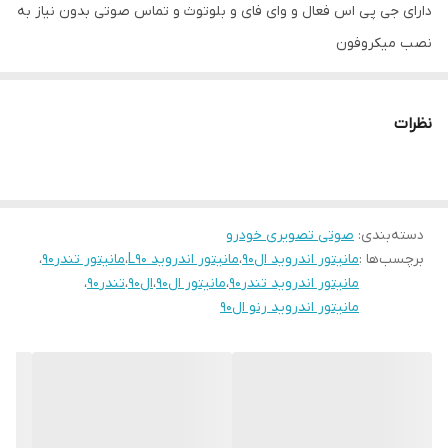
دارای جی پی اس فعال و وای فای و بلوتوث و تماس صوتی بدون نیاز به
نصب میکروفون
سیستم عامل اندروید12 میباشد و دارای کیفیت تصویر فول اچ دی و ips
میباشد
نظرات
دارای 2 پورت usb قوی جهت شارژ کردن موبایل و پخش موسیقی
قابلیت نصب دوربین دنده عقب و دوربین جلو و 360 درجه
16باند لول اکولایزر دارد و سیستم خروجی 6 ولتی میباشد
دسته‌بندی
:
صوتی تصویری خودرو
قابلیت آپشن میرولینک دارد (انتقال تصویر گوشی بروی مانیتور)
برچسب‌ها :
مانیتور اندروید ال۹۰
،
مانیتور اندروید L90
،
مانیتور تندر۹۰
،
سوکت های خروجی فابریک میباشد بجهت عدم تداخل در سیم کشی
مانیتور اندروید تندر۹۰
،
مانیتور ال۹۰
،
ال۹۰
،
تندر۹۰
،
خودرو شما
مانیتور اندروید رنو ال۹۰
حافظه داخلی 16 و 32 گیگ و رام 1و 2 گیگ در دومدل قابل عرضه است
قابلیت نصب و پخش برنامه هایی نظیر اسنپ راننده تلویبیون آنتن
واتساپ تلگرام و ... از اپ استور بصورت رایگان
نمونه های نصب شده در گالری قابل نمایش است