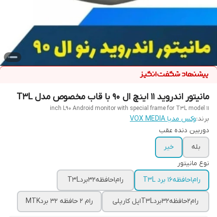
مانیتور اندروید 11 اینچ ال 90 با قاب مخصوص مدل T3L
11 inch L90 Android monitor with special frame for T3L model
برند:
وکس مدیا VOX MEDIA
دوربین دنده عقب
بله
خیر
نوع مانیتور
رام1حافظه16 برد T3L
رام1حافظه32بردT3L
رام2حافظه32بردT3Lاپل کارپلی
رام ۲ حافظه ۳۲ بردMTK