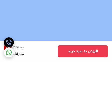
9,234,000
18
%
افزودن به سبد خرید
7,551,000
برگشت به بالا