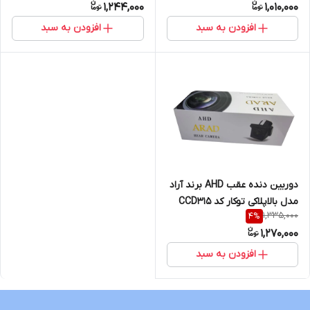
1,244,000
1,010,000
افزودن به سبد
افزودن به سبد
دوربین دنده عقب AHD برند آراد
مدل بالاپلاکی توکار کد CCD315
1,335,000
4
%
1,270,000
افزودن به سبد