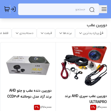
دوربین عقب
پربازدیدترین
برندها
قیمت
دسته‌بندی
فقط م
دوربین دنده عقب و جلو AHD
دوربین عقب سپری AHD برند
برند آراد مدل دوحالته CCD304
ULTRAPRO
1,270,000
1,140,000
2
%
11
%