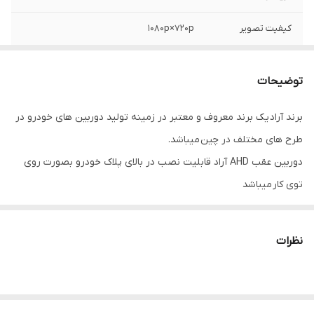
کیفیت تصویر
1080p×720p
اقلام همراه
مته گرد بر، سیم کشی مخصوص
توضیحات
زاویه دید
170درجه واید
برند آراد یک برند معروف و معتبر در زمینه تولید دوربین های خودرو در
طرح های مختلف در چین میباشد.
دوربین عقب AHD آراد قابلیت نصب در بالای پلاک خودرو بصورت روی
توی کار میباشد
دوربین های فناوری AHD نوعی از دوربین های فناوری آنالوگ هستند که
قادر به ضبط تصاویری با وضوح بالاتر و با رزولوشن های 720P و 1080P
نظرات
هستند
که کیفیت تصویر شفاف و صافی در شب و روز در اختیار راننده میگذارد
ضد آب بوده و ضد گرد و غبار میباشد