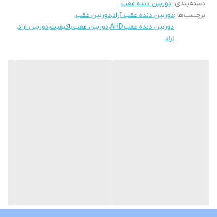
دسته‌بندی
:
دوربین دنده عقب
جنس بدنه آن پلاستیک مقاوم بوده و کنار چراغ پلاک بصورت توکار نصب
برچسب‌ها :
دوربین دنده عقب آراد
،
دوربین عقب
،
میگردد
دوربین دنده عقب AHD
،
دوربین عقب باکیفیت
،
دوربین اراد
،
اقلام همراه جعبه آن مته سوراخ کن و سیم کشی مخصوص میباشد
اراد