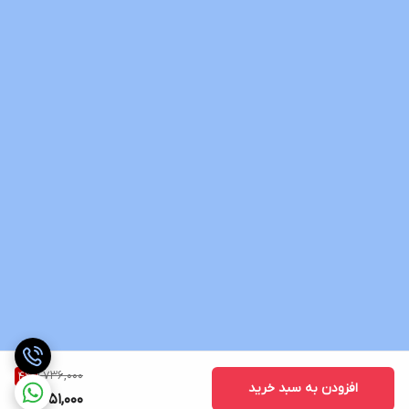
1,736,000
4
%
افزودن به سبد خرید
1,651,000