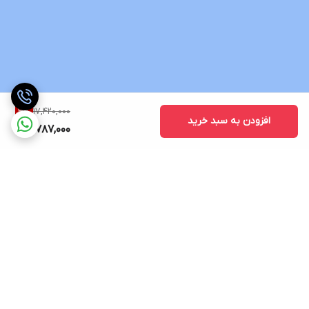
17,420,000
3
%
افزودن به سبد خرید
16,787,000
برگشت به بالا