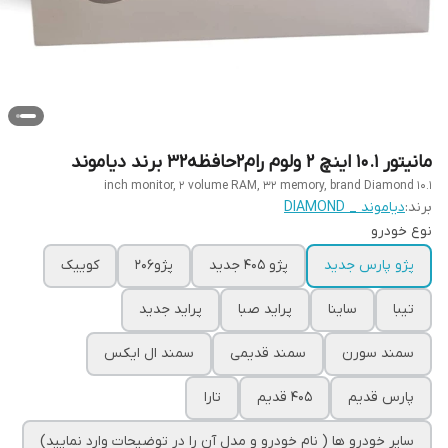
مانیتور 10.1 اینچ 2 ولوم رام2حافظه32 برند دیاموند
10.1 inch monitor, 2 volume RAM, 32 memory, brand Diamond
برند:
دیاموند _ DIAMOND
نوع خودرو
پژو پارس جدید
پژو 405 جدید
پژو206
کوییک
تیبا
ساینا
پراید صبا
پراید جدید
سمند سورن
سمند قدیمی
سمند ال ایکس
پارس قدیم
405 قدیم
تارا
سایر خودرو ها ( نام خودرو و مدل آن را در توضیحات وارد نمایید)