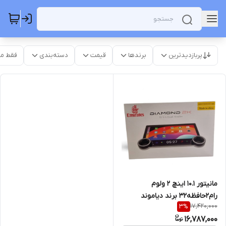
پربازدیدترین
برندها
قیمت
دسته‌بندی
فقط م
مانیتور 10.1 اینچ 2 ولوم
رام2حافظه32 برند دیاموند
17,420,000
3
%
16,787,000