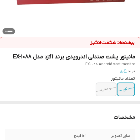
مانیتور پشت صندلی اندرویدی برند اگزد مدل EX-1088
EX-1088 Android seat monitor
برند:
اگزد
تعداد مانیتور
تکی
جفتی
مشخصات
سایز تصویر
10.1 اینچ