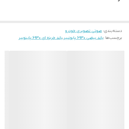
عمق نصب
۱۶۳×۲۳۷
نوع
بیضی
دسته‌بندی
:
صوتی تصویری خودرو
برچسب‌ها :
باند بیضی ۶۹۳۰ پایونییر
،
باند خربزه ای ۶۹۳۰ پاینوییر