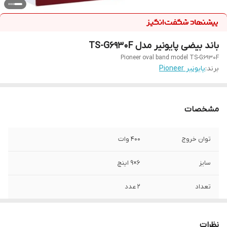
باند بیضی پایونیر مدل TS-G6930F
Pioneer oval band model TS-G6930F
برند:
پایونیر Pioneer
مشخصات
توان خروج
400 وات
سایز
۶×۹ اینچ
تعداد
۲ عدد
فرکانس پاسخگویی
32 الی 32000 هرتز
نظرات