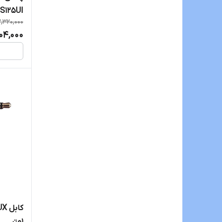
S125UI
3,320,000
504,000
1متر