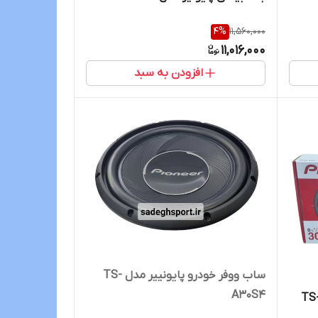
4
%
11,560,000
11,016,000
افزودن به سبد
ساب ووفر خودرو پایونییر مدل TS-
A30S4
ننت 6.5 اینچ پایونیر مدل TS-