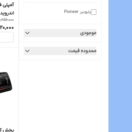
آمپلی 
پایونیر Pioneer
اندروید SP-D1
6,256,000
120,000
موجودی
محدوده قیمت