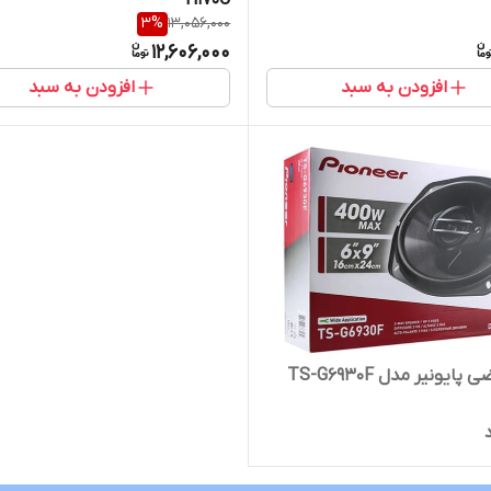
3
%
13,056,000
12,606,000
افزودن به سبد
افزودن به سبد
پایونیر مدل TS-G6930F