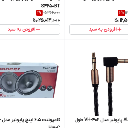
S4250BT
1
%
25,364,000
6
%
1
25,014,000
12,
افزودن به سبد
افزودن به سبد
کابل AUX پایونیر مدل VH-402 طول
کامپو
H170C