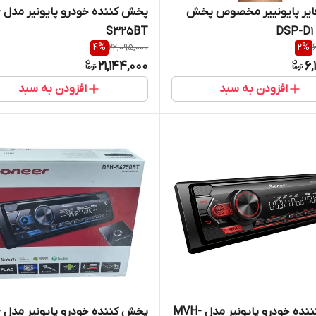
فایر پایونییر مخصوص پخش
پخ
D
S325BT
4
%
22,095,000
2
%
21,144,000
6,
افزودن به سبد
افزودن به سبد
پخش کننده خودرو پایونیر مدل MVH-
پخ