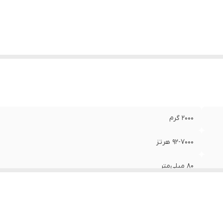
یشینه صدای خروجی
:
1500 وات
دازه میدرنج
:
21x21x80 میلی‌متر
2000 گرم
92-7000 هرتز
80 میلی‌متر
8 اینچ
دارای قاب طوری حرفه ای