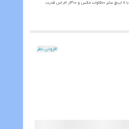
برند دیجیتال اودیو باکیفیت ساخت بالا قیمت فوق العاده و قدرت عالی اماده ارائه خدمت شما عزیزان می باشد میدرنج ساییز 8 این برند با 8 اینچ سایز 1500وات مکس و 300ار ام اس قدرت
افزودن نظر