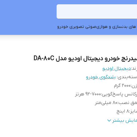
های بدنسازی و هوازی
صوتی تصویری خودرو
درنج خودرو دیجیتال اودیو مدل DA-80C
ند:
دیجیتال اودیو
ته‌بندی
:
بلندگوی خودرو
زن
:
2000 گرم
کانس پاسخ‌گویی
:
92-7000 هرتز
مق نصب
:
80 میلی‌متر
یز
:
8 اینچ
یر امکانات
:
دارای قاب طوری حرفه ای
مایش بیشتر
داد
:
2