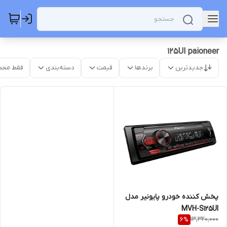
125UI paioneer
جدیدترین
برندها
قیمت
دسته‌بندی
فقط محص
پخش کننده خودرو پایونیر مدل
MVH-S125UI
13,320,000
6
%