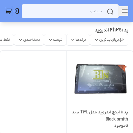
پد 1%2f16 اندروید
پربازدیدترین
برندها
قیمت
دسته‌بندی
فقط م
پد 11 اینچ اندروید مدل T3L برند
Black smith
ناموجود