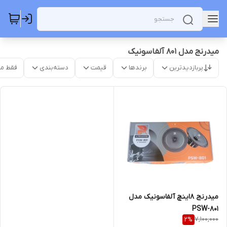
میدرنج مدل ۸۰۱ آلفاسونیک
پربازدیدترین
برندها
قیمت
دسته‌بندی
فقط م
میدرنج ۸اینچ آلفاسونیک مدل
PSW-801
7,100,000
2
%