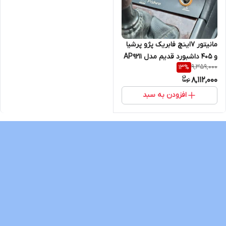
مانیتور 7اینچ فابریک پژو پرشیا
و 405 داشبورد قدیم مدل AP9211
9,359,000
13
%
برند VoxMedia
8,112,000
افزودن به سبد