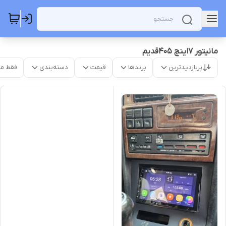
مانیتور 7اینچ 405قدیم
پربازدیدترین
برندها
قیمت
دسته‌بندی
فقط م