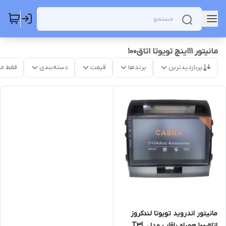
مانیتور 11اینچ تویوتا اتاق100
پربازدیدترین
برندها
قیمت
دسته‌بندی
فقط م
مانیتور اندروید تویوتا لندکروز
اتاق100 همراه باقاب مدل T3L