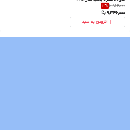
10,864,000
13
%
برند Voxmedia
9,346,000
افزودن به سبد