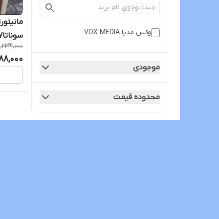
وکس مدیا VOX MEDIA
سوناتا2007 مدلT3Lبرند voxmedia
9,234,000
88,000
موجودی
محدوده قیمت