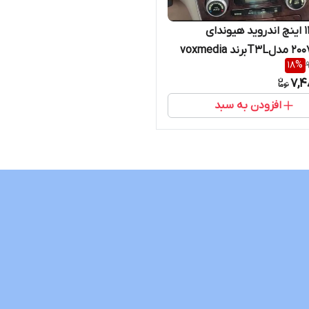
مانیتور11 اینچ اندروید هیوندای
18
%
7,4
افزودن به سبد