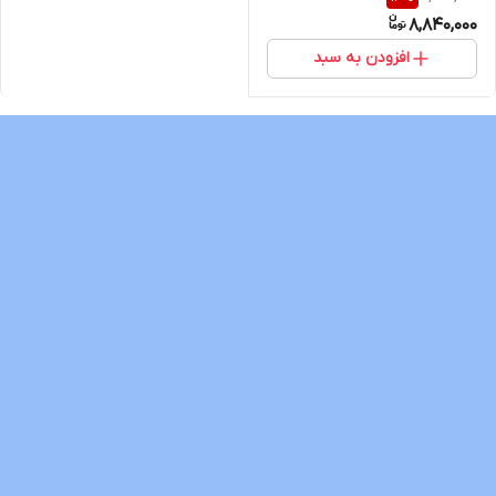
T3Lبرند voxmedia
8,840,000
افزودن به سبد