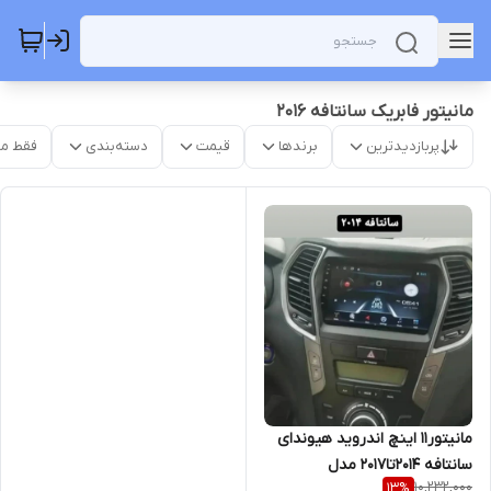
مانیتور فابریک سانتافه 2016
پربازدیدترین
برندها
قیمت
دسته‌بندی
فقط م
مانیتور11 اینچ اندروید هیوندای
سانتافه 2014تا2017 مدل
10,232,000
13
%