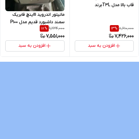
قاب بالا مدل T3Lبرند
VoxMedia
مانیتور اندروید 11اینچ فابریک
سمند داشبورد قدیم مدل P100
9,234,000
8,610,000
18
%
13
%
برند VoxMedia
7,551,000
7,426,000
افزودن به سبد
افزودن به سبد