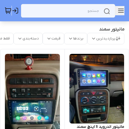
مانیتور سمند
پربازدیدترین
برندها
قیمت
دسته‌بندی
فقط م
مانیتور اندروید 11 اینچ سمند