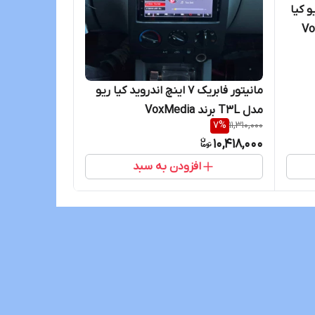
ی ریو کیا
مانیتور فابریک ۷ اینچ اندروید کیا ریو
مدل T3L برند VoxMedia
7
%
11,310,000
10,418,000
افزودن به سبد