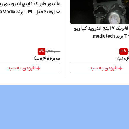
مانیتور فابریک11 اینچ اندروید
مدل۲۰۱۷ مدل T3L برند VoxMedia
مانیتور فابریک ۷ اینچ اندروید کیا ریو
8
%
9,234,000
14
%
8,486,000
10,
افزودن به سبد
افزودن به سبد