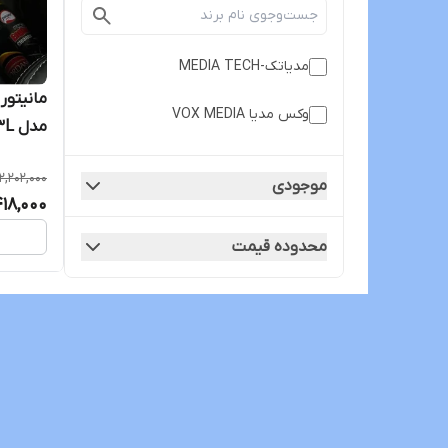
مدیاتک-MEDIA TECH
وکس مدیا VOX MEDIA
مدل T3L برند mediatech
12,202,000
موجودی
418,000
محدوده قیمت