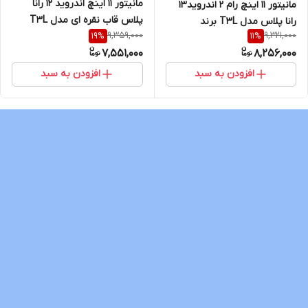
مانیتور 11 اینچ اندروید 12 رانا
مانیتور 11 اینچ رام 2 اندروید13
پلاس قاب نقره ای مدل T3L
رانا پلاس مدل T3L برند
9,359,000
9,321,000
19
%
11
%
Mediatech
7,551,000
8,256,000
افزودن به سبد
افزودن به سبد