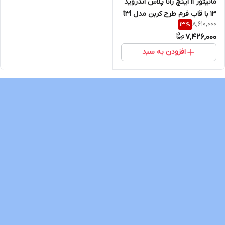
مانیتور ۱۱ اینچ رانا پلاس اندروید
13 با قاب فرم طرح کربن مدل t3l
8,610,000
13
%
7,426,000
افزودن به سبد