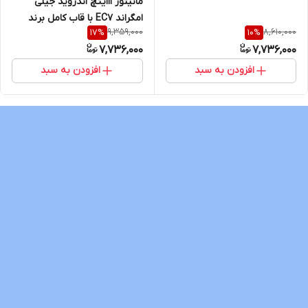
مانیتور 11اینچ اندروید جیلی
امگراند EC7 با قاب کامل برند
9,359,000
8,610,000
17
%
10
%
Voxmedia
7,736,000
7,736,000
افزودن به سبد
افزودن به سبد