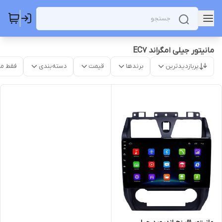
مانیتور جیلی امگراند EC7
پربازدیدترین
برندها
قیمت
دسته‌بندی
فقط م