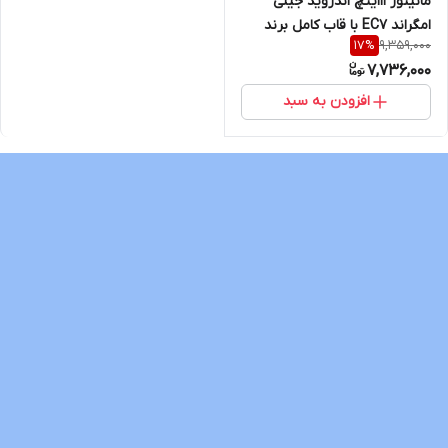
مانیتور 11اینچ اندروید جیلی
امگراند EC7 با قاب کامل برند
9,359,000
17
%
Voxmedia
7,736,000
افزودن به سبد