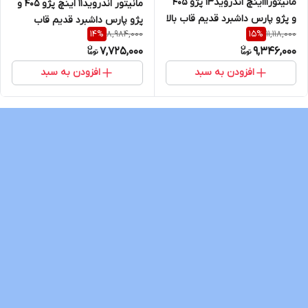
مانیتور11اینچ اندروید13 پژو 405
مانیتور اندروید11 اینچ پژو 405 و
و پژو پارس داشبرد قدیم قاب بالا
پژو پارس داشبرد قدیم قاب
8,984,000
11,118,000
14
%
15
%
مدل T3L برند VoxMedia
پایین مدل t3l برند VoxMedia
7,725,000
9,346,000
افزودن به سبد
افزودن به سبد