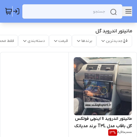
مانیتور اندروید گل
جدیدترین
برندها
قیمت
دسته‌بندی
فقط محص
مانیتور اندروید ۱۱ اینچی فولکس
گل باقاب مدل T3L برند مدیاتک
8,610,000
13
%