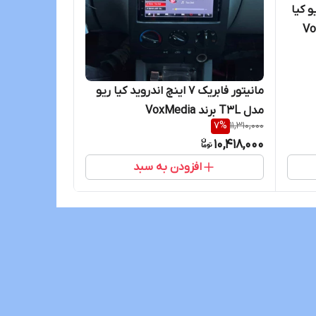
ی ریو کیا
مانیتور فابریک ۷ اینچ اندروید کیا ریو
مدل T3L برند VoxMedia
7
%
11,310,000
10,418,000
افزودن به سبد