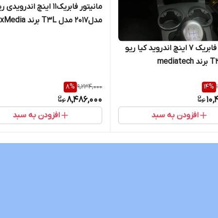
مانیتور فابریک11 اینچ اندروید
مدل۲۰۱۷ مدل T3L برند VoxMedia
مانیتور فابریک ۷ اینچ اندروید کیا ریو
8
%
9,234,000
14
%
8,486,000
10,
افزودن به سبد
افزودن به سبد