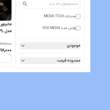
مدیاتک-MEDIA TECH
وکس مدیا VOX MEDIA
مدل T3L برند mediatech
12,202,000
موجودی
418,000
محدوده قیمت