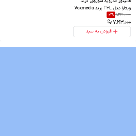
مانیتور اندروید سوزوکی گرند
ویتارا مدل T3L برند Voxmedia
9,234,000
17
%
7,613,000
افزودن به سبد