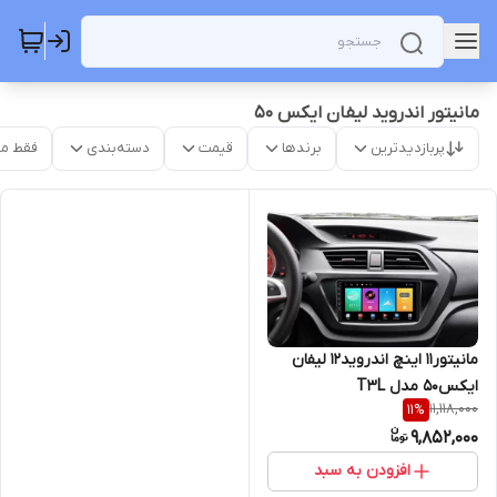
مانیتور اندروید لیفان ایکس 50
پربازدیدترین
برندها
قیمت
دسته‌بندی
فقط م
مانیتور11 اینچ اندروید12 لیفان
ایکس50 مدل T3L
11,118,000
11
%
9,852,000
افزودن به سبد