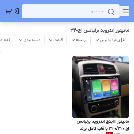
مانیتور اندروید برلیانس اج320
پربازدیدترین
برندها
قیمت
دسته‌بندی
فقط م
مانیتور 11اینچ اندروید برلیانس
اچ 330/320 با قاب کامل برند