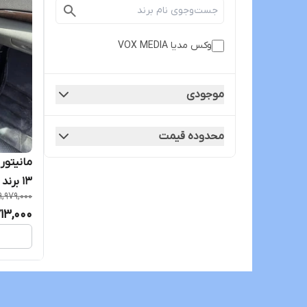
وکس مدیا VOX MEDIA
موجودی
محدوده قیمت
۱۳ برند voxmedia
9,979,000
713,000