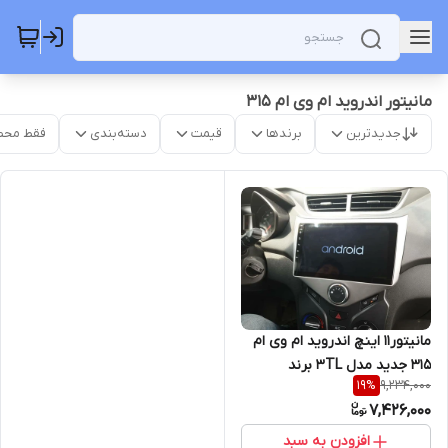
مانیتور اندروید ام وی ام 315
جدیدترین
برندها
قیمت
دسته‌بندی
فقط محص
مانیتور11 اینچ اندروید ام وی ام
315 جدید مدل 3TL برند
9,234,000
19
%
Voxmedia
7,426,000
افزودن به سبد