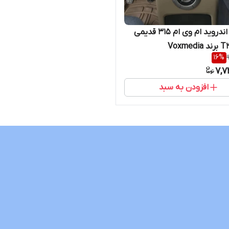
مانیتور اندروید ام وی ام 315 قدیمی
16
%
7,7
افزودن به سبد