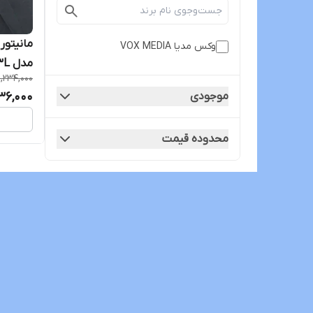
وکس مدیا VOX MEDIA
مدل T3L برند Voxmedia
9,234,000
36,000
موجودی
محدوده قیمت