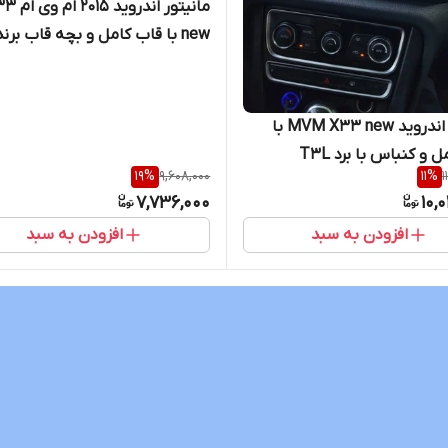
مانیتور اندروید 5
new با قاب کامل و بچه قاب برند
Voxmedia
مانیتور اندروید MVM X33 new با
 و کنباس با برد T3L
19
%
9,608,000
11
%
1
7,736,000
10,
افزودن به سبد
افزودن به سبد