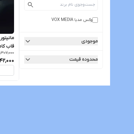
وکس مدیا VOX MEDIA
موجودی
قاب کامل
1,307,000
محدوده قیمت
042,000