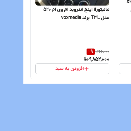
201 ام وی ام X33
مانیتور11 اینچ اندروید ام وی ام 520
مدل T3L برند voxmedia
12
%
11,244,000
9,852,000
افزودن به سبد