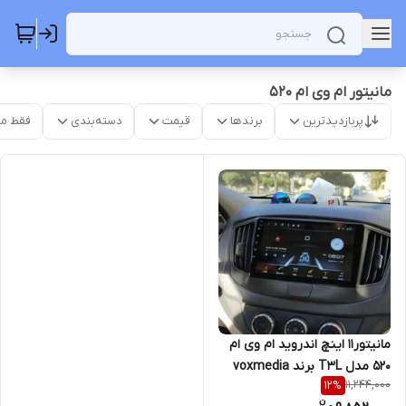
مانیتور ام وی ام 520
پربازدیدترین
برندها
قیمت
دسته‌بندی
فقط م
مانیتور11 اینچ اندروید ام وی ام
520 مدل T3L برند voxmedia
11,244,000
12
%