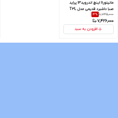
مانیتور11 اینچ اندروید13 پراید
صبا داشبرد قدیمی مدل T3L
8,735,000
14
%
برند VoxMedia
7,426,000
افزودن به سبد