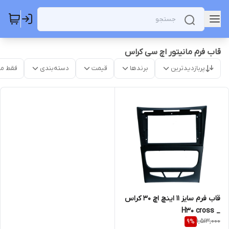
قاب فرم مانیتور اچ سی کراس
پربازدیدترین
برندها
قیمت
دسته‌بندی
فقط م
قاب فرم سایز ۱۱ اینچ اچ ۳۰ کراس
_ H30 cross
1,513,000
9
%