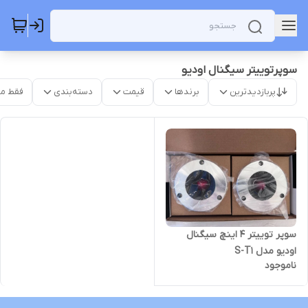
سوپرتوییتر سیگنال اودیو
پربازدیدترین
برندها
قیمت
دسته‌بندی
فقط م
سوپر توییتر ۴ اینچ سیگنال
اودیو مدل S-T1
ناموجود