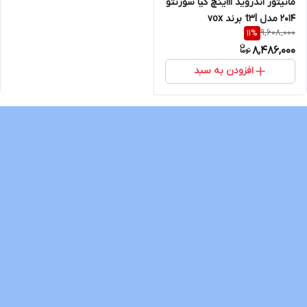
مانیتور اندروید 11اینچ کیا سورنتو
2014 مدل t3l برند vox
9,608,000
11
%
8,486,000
افزودن به سبد