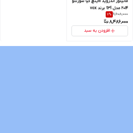
مانیتور اندروید 11اینچ کیا سورنتو
2014 مدل t3l برند vox
9,608,000
11
%
8,486,000
افزودن به سبد