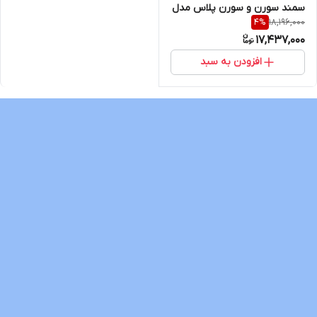
سمند سورن و سورن پلاس مدل
18,196,000
4
%
T3l برند voxmedia
17,437,000
افزودن به سبد