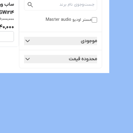
ساب ووف
SW1214
6,000,000
مستر اودیو Master audio
40,000
موجودی
محدوده قیمت