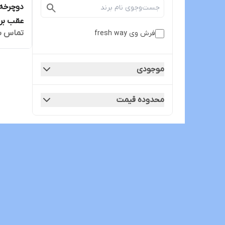
دوچرخه
عقب برند 
تماس ب
فرش وی fresh way
موجودی
محدوده قیمت