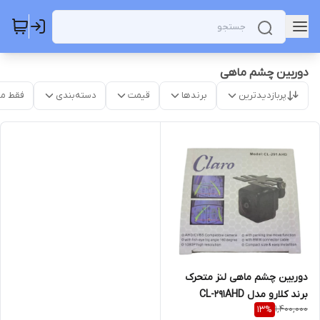
دوربین چشم ماهی
پربازدیدترین
برندها
قیمت
دسته‌بندی
فقط م
دوربین چشم ماهی لنز متحرک
برند کلارو مدل CL-291AHD
1,400,000
13
%